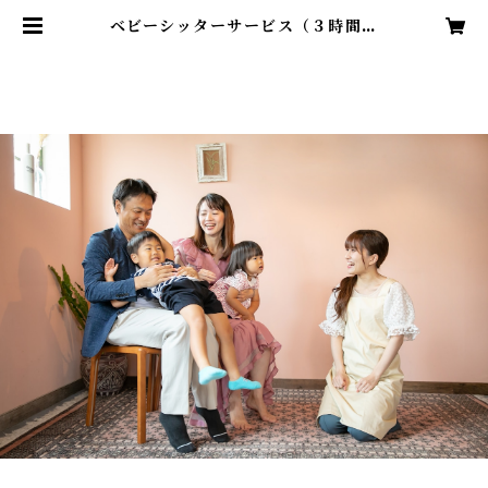
ベビーシッターサービス（３時間）
～「はじめての安心を贈る。育児の
合間に、ふっと一息つく『優しさ』
のプレゼント～ | hugpocket